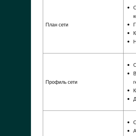
С
к
План сети
Г
К
Н
С
В
Профиль сети
г
К
Д
С
А