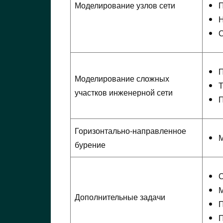
Моделирование узлов сети
П
Н
С
П
Моделирование сложных
Т
участков инженерной сети
П
Горизонтально-направленное
М
бурение
С
М
Дополнительные задачи
П
П