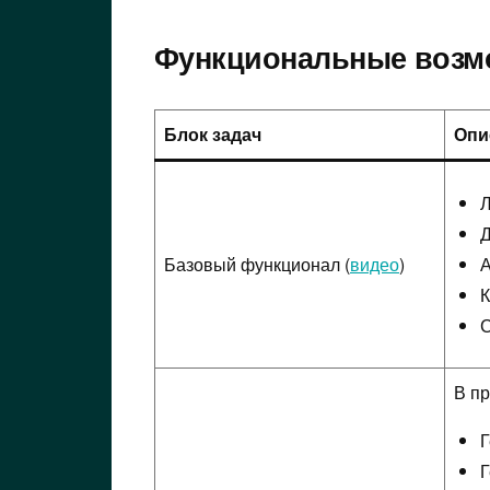
Функциональные возм
Блок задач
Опи
Л
Д
Базовый функционал (
видео
)
А
К
С
В п
Г
Г