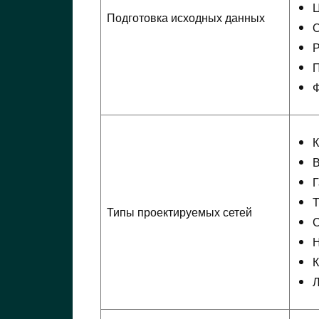
Ц
Подготовка исходных данных
О
Р
П
Ф
К
В
Г
Т
Типы проектируемых сетей
С
Н
К
Л