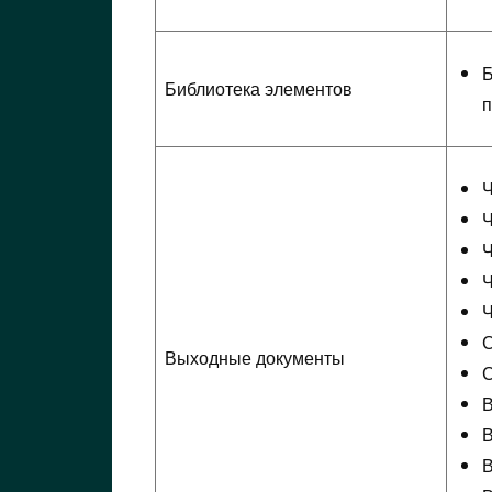
Б
Библиотека элементов
п
Ч
Ч
Ч
Ч
Ч
С
Выходные документы
С
В
В
В