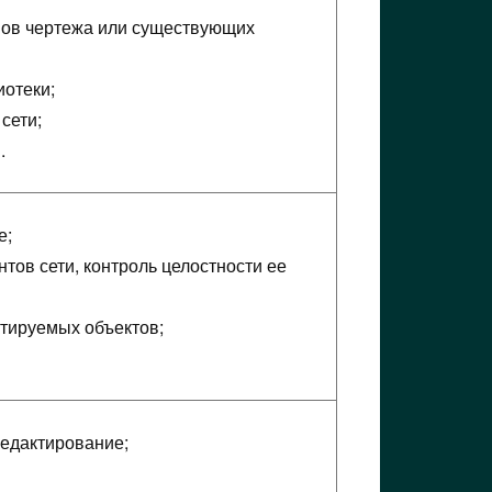
вов чертежа или существующих
иотеки;
сети;
.
е;
ов сети, контроль целостности ее
тируемых объектов;
редактирование;