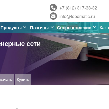
+7 (812) 317-33-32
info@topomatic.ru
Продукты
Плагины
Сопровождение
Как 
енерные сети
качать
Купить