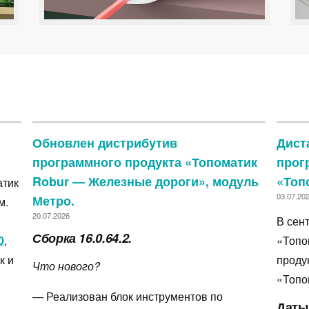
Обновлен дистрибутив
Дист
программного продукта «Топоматик
прог
Robur — Железные дороги», модуль
«Топ
атик
03.07.20
Метро.
м.
20.07.2026
В сен
Сборка 16.0.64.2.
0
,
«Топо
к и
проду
Что нового?
«Топо
— Реализован блок инструментов по
Даты