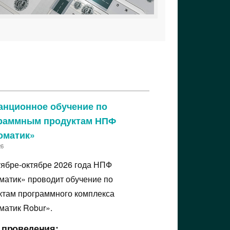
анционное обучение по
раммным продуктам НПФ
оматик»
26
тябре-октябре 2026 года НПФ
матик» проводит обучение по
ктам программного комплекса
матик Robur».
 проведения: