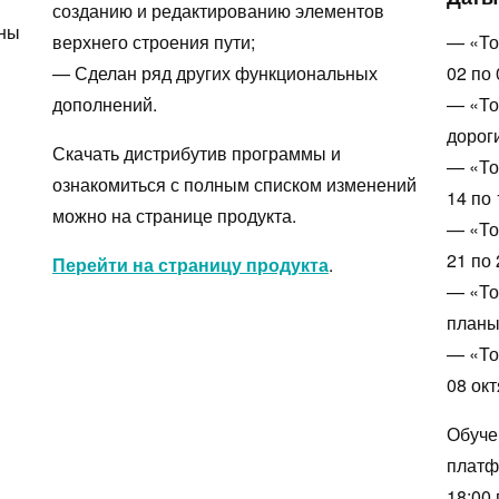
созданию и редактированию элементов
зны
верхнего строения пути;
— «То
— Сделан ряд других функциональных
02 по 
дополнений.
— «То
дороги
Скачать дистрибутив программы и
— «То
ознакомиться с полным списком изменений
14 по 
можно на странице продукта.
— «То
21 по 
Перейти на страницу продукта
.
— «То
планы
— «То
08 окт
Обуче
платф
18:00