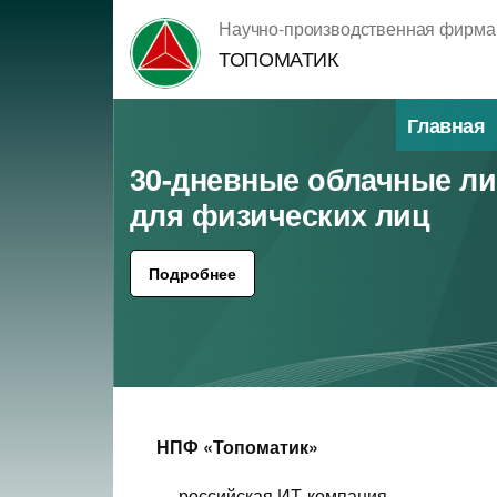
Перейти
Научно-производственная фирма
к
ТОПОМАТИК
содержимому
Главная
30-дневные облачные л
для физических лиц
Подробнее
НПФ «Топоматик»
— российская ИТ-компания,