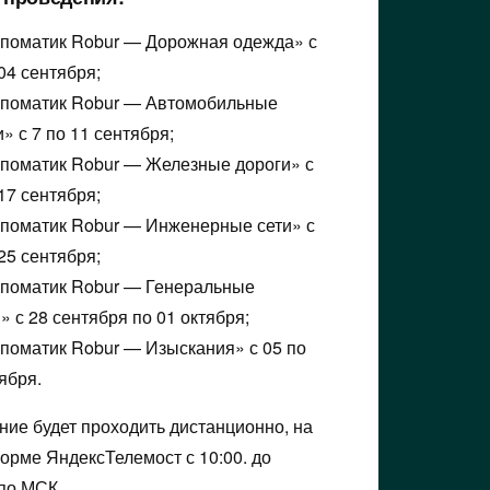
поматик Robur — Дорожная одежда» с
04 сентября;
поматик Robur — Автомобильные
» с 7 по 11 сентября;
поматик Robur — Железные дороги» с
17 сентября;
поматик Robur — Инженерные сети» с
25 сентября;
поматик Robur — Генеральные
» с 28 сентября по 01 октября;
поматик Robur — Изыскания» с 05 по
ября.
ние будет проходить дистанционно, на
орме ЯндексТелемост с 10:00. до
 по МСК.