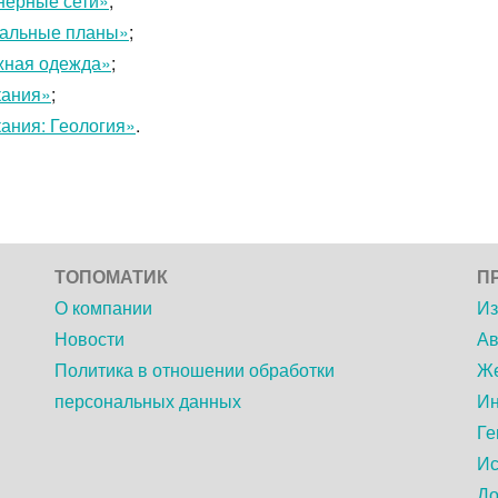
нерные сети»
;
ральные планы»
;
жная одежда»
;
кания»
;
ания: Геология»
.
ТОПОМАТИК
П
О компании
Из
Новости
Ав
Политика в отношении обработки
Же
персональных данных
Ин
Ге
Ис
До