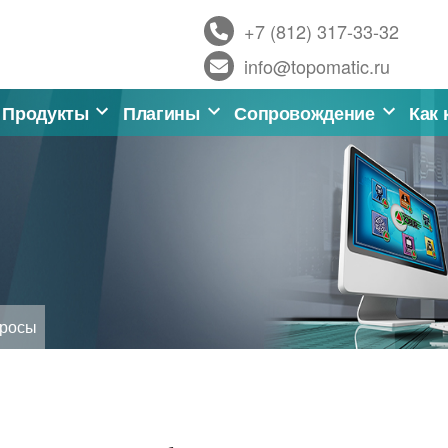
+7 (812) 317-33-32
info@topomatic.ru
Продукты
Плагины
Сопровождение
Как 
просы