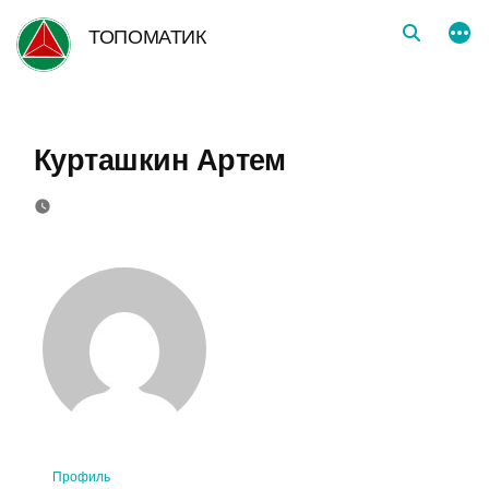
Перейти
ТОПОМАТИК
к
содержимому
Курташкин Артем
Профиль