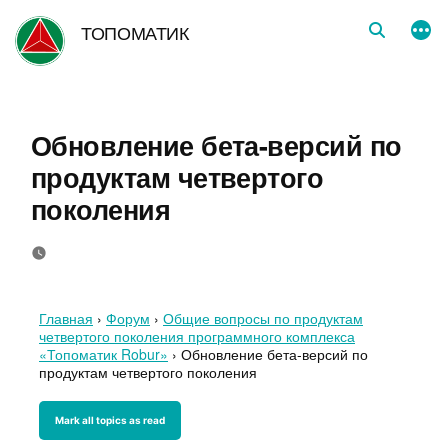
Перейти
ТОПОМАТИК
к
содержимому
Обновление бета-версий по
продуктам четвертого
поколения
Главная
›
Форум
›
Общие вопросы по продуктам
четвертого поколения программного комплекса
«Топоматик Robur»
›
Обновление бета-версий по
продуктам четвертого поколения