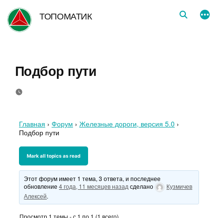
Перейти
ТОПОМАТИК
к
содержимому
Подбор пути
Главная
›
Форум
›
Железные дороги, версия 5.0
›
Подбор пути
Этот форум имеет 1 тема, 3 ответа, и последнее
обновление
4 года, 11 месяцев назад
сделано
Кузмичев
Алексей
.
Просмотр 1 темы - с 1 по 1 (1 всего)