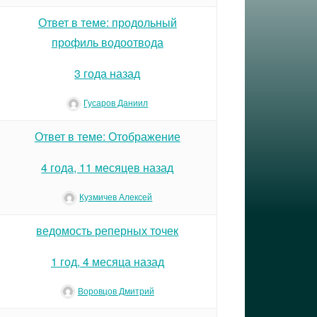
Ответ в теме: продольный
профиль водоотвода
3 года назад
Гусаров Даниил
Ответ в теме: Отображение
4 года, 11 месяцев назад
Кузмичев Алексей
ведомость реперных точек
1 год, 4 месяца назад
Воровцов Дмитрий