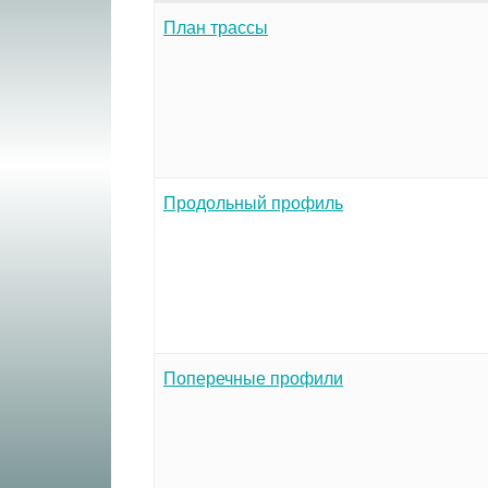
План трассы
Продольный профиль
Поперечные профили